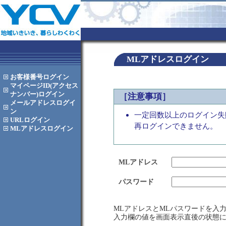
MLアドレスログイン
お客様番号
ログイン
マイページID(アクセス
ナンバー)
ログイン
［注意事項］
メールアドレス
ログイ
ン
一定回数以上のログイン失
URL
ログイン
再ログインできません。
MLアドレス
ログイン
MLアドレス
パスワード
MLアドレスとMLパスワードを入
入力欄の値を画面表示直後の状態に