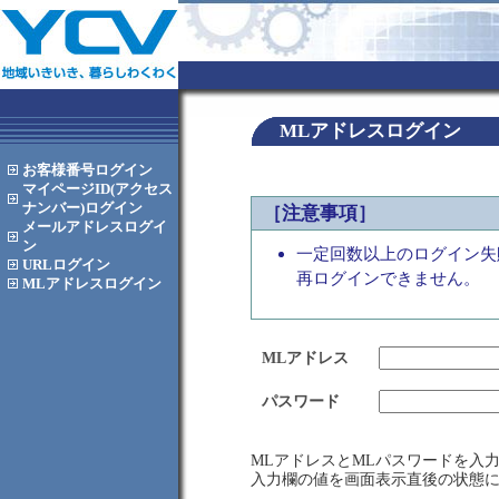
MLアドレスログイン
お客様番号
ログイン
マイページID(アクセス
ナンバー)
ログイン
［注意事項］
メールアドレス
ログイ
ン
一定回数以上のログイン失
URL
ログイン
再ログインできません。
MLアドレス
ログイン
MLアドレス
パスワード
MLアドレスとMLパスワードを入
入力欄の値を画面表示直後の状態に