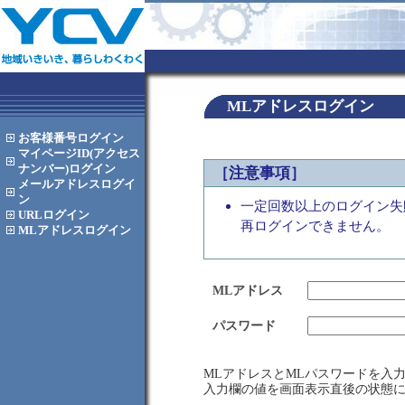
MLアドレスログイン
お客様番号
ログイン
マイページID(アクセス
ナンバー)
ログイン
［注意事項］
メールアドレス
ログイ
ン
一定回数以上のログイン失
URL
ログイン
再ログインできません。
MLアドレス
ログイン
MLアドレス
パスワード
MLアドレスとMLパスワードを入
入力欄の値を画面表示直後の状態に