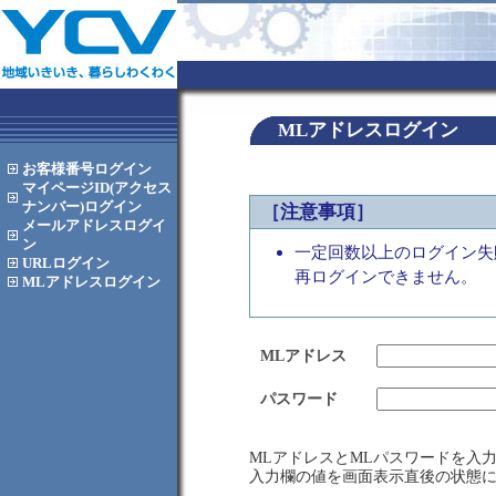
MLアドレスログイン
お客様番号
ログイン
マイページID(アクセス
ナンバー)
ログイン
［注意事項］
メールアドレス
ログイ
ン
一定回数以上のログイン失
URL
ログイン
再ログインできません。
MLアドレス
ログイン
MLアドレス
パスワード
MLアドレスとMLパスワードを入
入力欄の値を画面表示直後の状態に