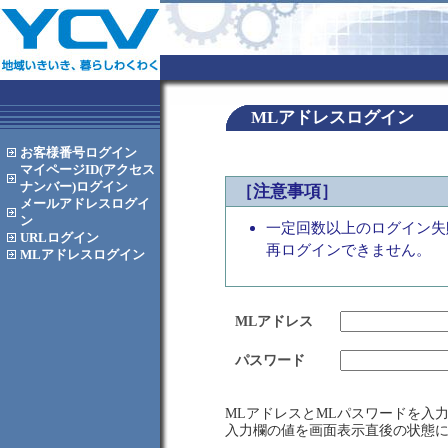
MLアドレスログイン
お客様番号
ログイン
マイページID(アクセス
ナンバー)
ログイン
［注意事項］
メールアドレス
ログイ
ン
一定回数以上のログイン失
URL
ログイン
再ログインできません。
MLアドレス
ログイン
MLアドレス
パスワード
MLアドレスとMLパスワードを入
入力欄の値を画面表示直後の状態に