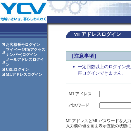
MLアドレスログイン
お客様番号
ログイン
マイページID(アクセス
ナンバー)
ログイン
［注意事項］
メールアドレス
ログイ
ン
一定回数以上のログイン失
URL
ログイン
再ログインできません。
MLアドレス
ログイン
MLアドレス
パスワード
MLアドレスとMLパスワードを入
入力欄の値を画面表示直後の状態に