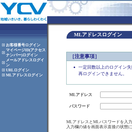
MLアドレスログイン
お客様番号
ログイン
マイページID(アクセス
ナンバー)
ログイン
［注意事項］
メールアドレス
ログイ
ン
一定回数以上のログイン失
URL
ログイン
再ログインできません。
MLアドレス
ログイン
MLアドレス
パスワード
MLアドレスとMLパスワードを入
入力欄の値を画面表示直後の状態に