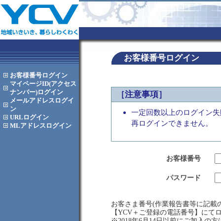
お客様番号ログイン
お客様番号
ログイン
マイページID(アクセス
ナンバー)
ログイン
［注意事項］
メールアドレス
ログイ
ン
一定回数以上のログイン失
URL
ログイン
再ログインできません。
MLアドレス
ログイン
お客様番号
パスワード
お客さま番号(作業報告書等に記載の
【YCV＋ご登録の電話番号】にて
※2018年6月14日以前にご加入の