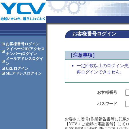
お客様番号ログイン
お客様番号
ログイン
マイページID(アクセス
ナンバー)
ログイン
［注意事項］
メールアドレス
ログイ
ン
一定回数以上のログイン失
URL
ログイン
再ログインできません。
MLアドレス
ログイン
お客様番号
パスワード
お客さま番号(作業報告書等に記載の
【YCV＋ご登録の電話番号】にて
※2018年6月14日以前にご加入の