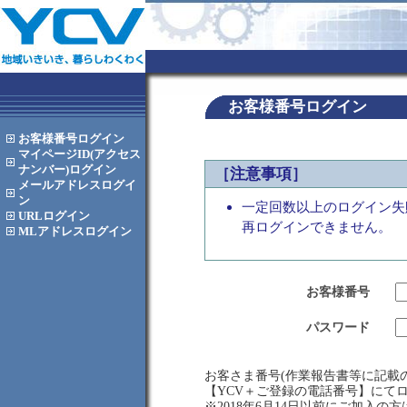
お客様番号ログイン
お客様番号
ログイン
マイページID(アクセス
ナンバー)
ログイン
［注意事項］
メールアドレス
ログイ
ン
一定回数以上のログイン失
URL
ログイン
再ログインできません。
MLアドレス
ログイン
お客様番号
パスワード
お客さま番号(作業報告書等に記載の
【YCV＋ご登録の電話番号】にて
※2018年6月14日以前にご加入の