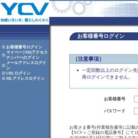
お客様番号ログイン
お客様番号
ログイン
マイページID(アクセス
ナンバー)
ログイン
［注意事項］
メールアドレス
ログイ
ン
一定回数以上のログイン失
URL
ログイン
再ログインできません。
MLアドレス
ログイン
お客様番号
パスワード
お客さま番号(作業報告書等に記載の
【YCV＋ご登録の電話番号】にて
※2018年6月14日以前にご加入の