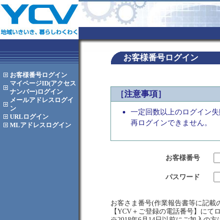
お客様番号ログイン
お客様番号
ログイン
マイページID(アクセス
ナンバー)
ログイン
［注意事項］
メールアドレス
ログイ
ン
一定回数以上のログイン失
URL
ログイン
再ログインできません。
MLアドレス
ログイン
お客様番号
パスワード
お客さま番号(作業報告書等に記載の
【YCV＋ご登録の電話番号】にて
※2018年6月14日以前にご加入の