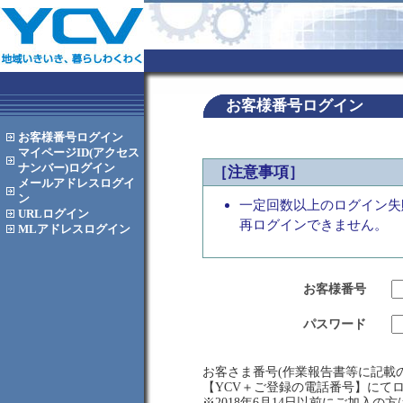
お客様番号ログイン
お客様番号
ログイン
マイページID(アクセス
ナンバー)
ログイン
［注意事項］
メールアドレス
ログイ
ン
一定回数以上のログイン失
URL
ログイン
再ログインできません。
MLアドレス
ログイン
お客様番号
パスワード
お客さま番号(作業報告書等に記載の
【YCV＋ご登録の電話番号】にて
※2018年6月14日以前にご加入の