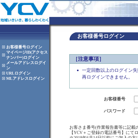
お客様番号ログイン
お客様番号
ログイン
マイページID(アクセス
ナンバー)
ログイン
［注意事項］
メールアドレス
ログイ
ン
一定回数以上のログイン失
URL
ログイン
再ログインできません。
MLアドレス
ログイン
お客様番号
パスワード
お客さま番号(作業報告書等に記載の
【YCV＋ご登録の電話番号】にて
※2018年6月14日以前にご加入の