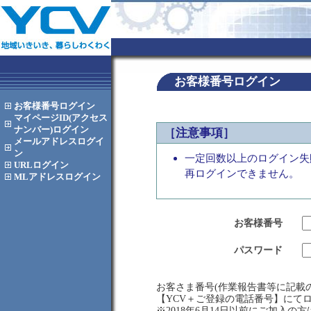
お客様番号ログイン
お客様番号
ログイン
マイページID(アクセス
ナンバー)
ログイン
［注意事項］
メールアドレス
ログイ
ン
一定回数以上のログイン失
URL
ログイン
再ログインできません。
MLアドレス
ログイン
お客様番号
パスワード
お客さま番号(作業報告書等に記載の
【YCV＋ご登録の電話番号】にて
※2018年6月14日以前にご加入の