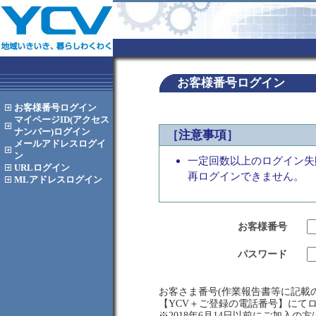
お客様番号ログイン
お客様番号
ログイン
マイページID(アクセス
ナンバー)
ログイン
［注意事項］
メールアドレス
ログイ
ン
一定回数以上のログイン失
URL
ログイン
再ログインできません。
MLアドレス
ログイン
お客様番号
パスワード
お客さま番号(作業報告書等に記載の
【YCV＋ご登録の電話番号】にて
※2018年6月14日以前にご加入の