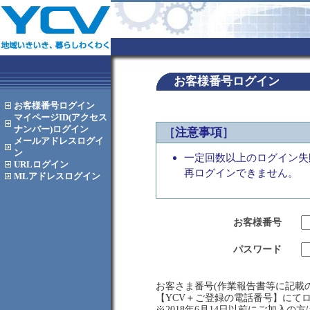
お客様番号ログイン
お客様番号
ログイン
マイページID(アクセス
ナンバー)
ログイン
［注意事項］
メールアドレス
ログイ
ン
一定回数以上のログイン失
URL
ログイン
再ログインできません。
MLアドレス
ログイン
お客様番号
パスワード
お客さま番号(作業報告書等に記載の
【YCV＋ご登録の電話番号】にて
※2018年6月14日以前にご加入の