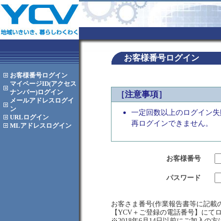
お客様番号ログイン
お客様番号
ログイン
マイページID(アクセス
ナンバー)
ログイン
［注意事項］
メールアドレス
ログイ
ン
一定回数以上のログイン失
URL
ログイン
再ログインできません。
MLアドレス
ログイン
お客様番号
パスワード
お客さま番号(作業報告書等に記載の
【YCV＋ご登録の電話番号】にて
※2018年6月14日以前にご加入の