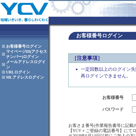
お客様番号ログイン
お客様番号
ログイン
マイページID(アクセス
ナンバー)
ログイン
［注意事項］
メールアドレス
ログイ
ン
一定回数以上のログイン失
URL
ログイン
再ログインできません。
MLアドレス
ログイン
お客様番号
パスワード
お客さま番号(作業報告書等に記載の
【YCV＋ご登録の電話番号】にて
※2018年6月14日以前にご加入の