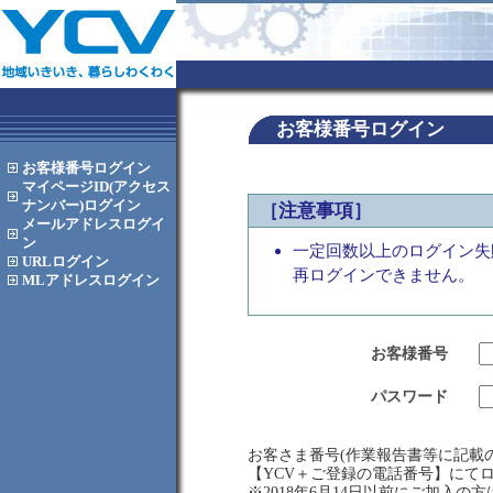
お客様番号ログイン
お客様番号
ログイン
マイページID(アクセス
ナンバー)
ログイン
［注意事項］
メールアドレス
ログイ
ン
一定回数以上のログイン失
URL
ログイン
再ログインできません。
MLアドレス
ログイン
お客様番号
パスワード
お客さま番号(作業報告書等に記載の
【YCV＋ご登録の電話番号】にて
※2018年6月14日以前にご加入の