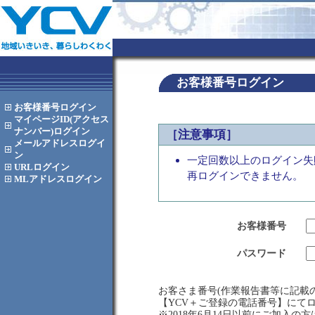
お客様番号ログイン
お客様番号
ログイン
マイページID(アクセス
ナンバー)
ログイン
［注意事項］
メールアドレス
ログイ
ン
一定回数以上のログイン失
URL
ログイン
再ログインできません。
MLアドレス
ログイン
お客様番号
パスワード
お客さま番号(作業報告書等に記載の
【YCV＋ご登録の電話番号】にて
※2018年6月14日以前にご加入の