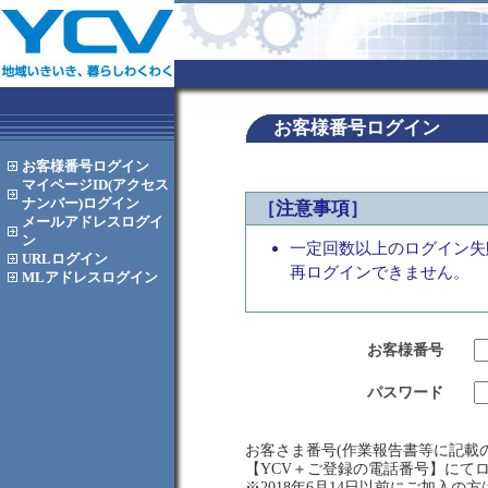
お客様番号ログイン
お客様番号
ログイン
マイページID(アクセス
ナンバー)
ログイン
［注意事項］
メールアドレス
ログイ
ン
一定回数以上のログイン失
URL
ログイン
再ログインできません。
MLアドレス
ログイン
お客様番号
パスワード
お客さま番号(作業報告書等に記載の
【YCV＋ご登録の電話番号】にて
※2018年6月14日以前にご加入の