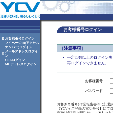
お客様番号ログイン
お客様番号
ログイン
マイページID(アクセス
ナンバー)
ログイン
［注意事項］
メールアドレス
ログイ
ン
一定回数以上のログイン失
URL
ログイン
再ログインできません。
MLアドレス
ログイン
お客様番号
パスワード
お客さま番号(作業報告書等に記載の
【YCV＋ご登録の電話番号】にて
※2018年6月14日以前にご加入の