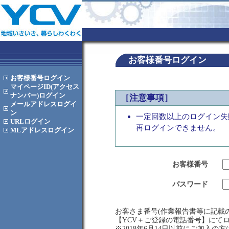
お客様番号ログイン
お客様番号
ログイン
マイページID(アクセス
ナンバー)
ログイン
［注意事項］
メールアドレス
ログイ
ン
一定回数以上のログイン失
URL
ログイン
再ログインできません。
MLアドレス
ログイン
お客様番号
パスワード
お客さま番号(作業報告書等に記載の
【YCV＋ご登録の電話番号】にて
※2018年6月14日以前にご加入の