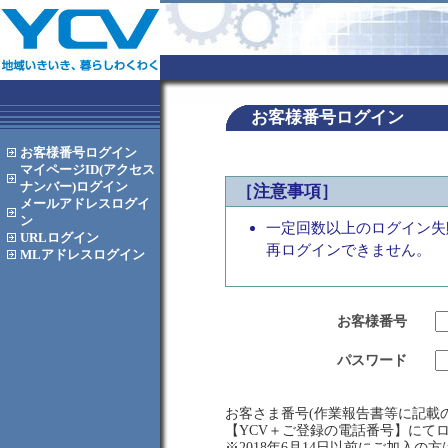
お客様番号ログイン
お客様番号
ログイン
マイページID(アクセス
ナンバー)
ログイン
［注意事項］
メールアドレス
ログイ
ン
一定回数以上のログイン失
URL
ログイン
再ログインできません。
MLアドレス
ログイン
お客様番号
パスワード
お客さま番号(作業報告書等に記載の
【YCV＋ご登録の電話番号】にて
※2018年6月14日以前にご加入の