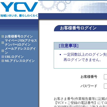
お客様番号ログイン
お客様番号
ログイン
マイページID(アクセス
ナンバー)
ログイン
［注意事項］
メールアドレス
ログイ
ン
一定回数以上のログイン失
URL
ログイン
再ログインできません。
MLアドレス
ログイン
お客様番号
パスワード
お客さま番号(作業報告書等に記載の
【YCV＋ご登録の電話番号】にて
※2018年6月14日以前にご加入の