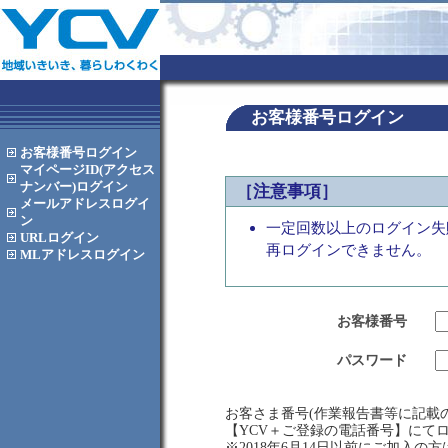
お客様番号ログイン
お客様番号
ログイン
マイページID(アクセス
ナンバー)
ログイン
［注意事項］
メールアドレス
ログイ
ン
一定回数以上のログイン失
URL
ログイン
再ログインできません。
MLアドレス
ログイン
お客様番号
パスワード
お客さま番号(作業報告書等に記載の
【YCV＋ご登録の電話番号】にて
※2018年6月14日以前にご加入の