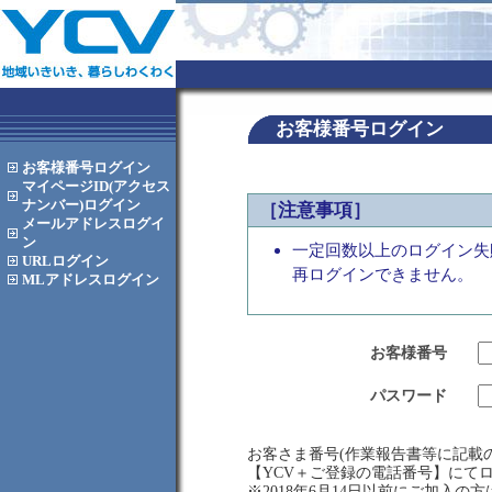
お客様番号ログイン
お客様番号
ログイン
マイページID(アクセス
ナンバー)
ログイン
［注意事項］
メールアドレス
ログイ
ン
一定回数以上のログイン失
URL
ログイン
再ログインできません。
MLアドレス
ログイン
お客様番号
パスワード
お客さま番号(作業報告書等に記載の
【YCV＋ご登録の電話番号】にて
※2018年6月14日以前にご加入の