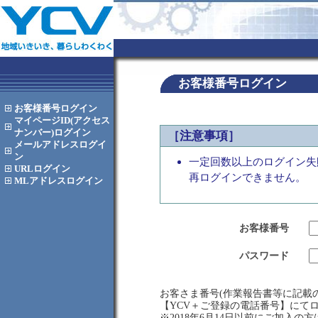
お客様番号ログイン
お客様番号
ログイン
マイページID(アクセス
ナンバー)
ログイン
［注意事項］
メールアドレス
ログイ
ン
一定回数以上のログイン失
URL
ログイン
再ログインできません。
MLアドレス
ログイン
お客様番号
パスワード
お客さま番号(作業報告書等に記載の
【YCV＋ご登録の電話番号】にて
※2018年6月14日以前にご加入の