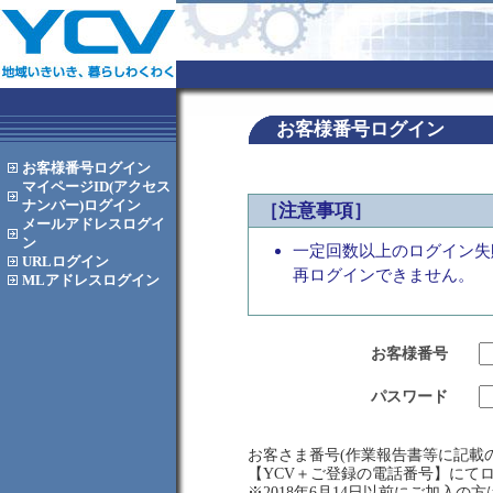
お客様番号ログイン
お客様番号
ログイン
マイページID(アクセス
ナンバー)
ログイン
［注意事項］
メールアドレス
ログイ
ン
一定回数以上のログイン失
URL
ログイン
再ログインできません。
MLアドレス
ログイン
お客様番号
パスワード
お客さま番号(作業報告書等に記載の
【YCV＋ご登録の電話番号】にて
※2018年6月14日以前にご加入の