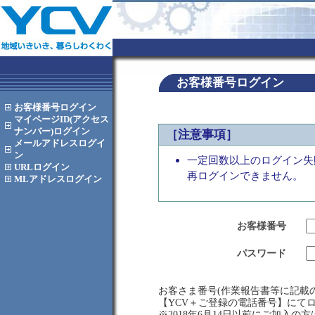
お客様番号ログイン
お客様番号
ログイン
マイページID(アクセス
ナンバー)
ログイン
［注意事項］
メールアドレス
ログイ
ン
一定回数以上のログイン失
URL
ログイン
再ログインできません。
MLアドレス
ログイン
お客様番号
パスワード
お客さま番号(作業報告書等に記載の
【YCV＋ご登録の電話番号】にて
※2018年6月14日以前にご加入の