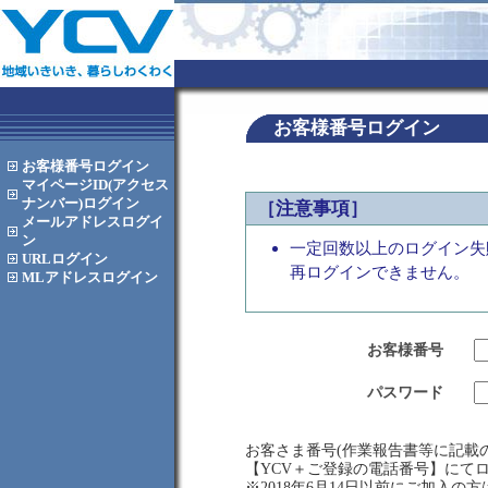
お客様番号ログイン
お客様番号
ログイン
マイページID(アクセス
ナンバー)
ログイン
［注意事項］
メールアドレス
ログイ
ン
一定回数以上のログイン失
URL
ログイン
再ログインできません。
MLアドレス
ログイン
お客様番号
パスワード
お客さま番号(作業報告書等に記載の
【YCV＋ご登録の電話番号】にて
※2018年6月14日以前にご加入の